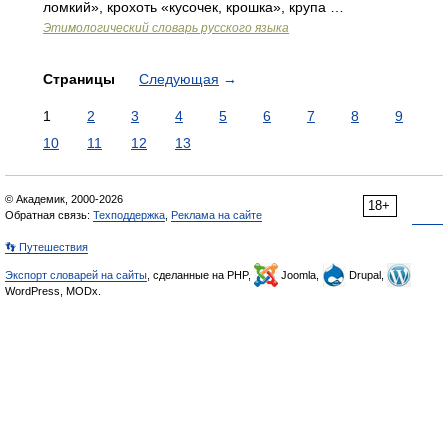
ломкий», крохоть «кусочек, крошка», крупа …
Этимологический словарь русского языка
Страницы
Следующая
→
1
2
3
4
5
6
7
8
9
10
11
12
13
© Академик, 2000-2026
18+
Обратная связь:
Техподдержка
,
Реклама на сайте
👣 Путешествия
Экспорт словарей на сайты
, сделанные на PHP,
Joomla,
Drupal,
WordPress, MODx.