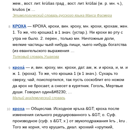
жем., вост. лит. krùšas град , вост. лит. krūšai (м. р. мн. ч.),
krušos (ж …
Этимологический словарь русского языка Макса Фасмера
КРОХА
— КРОХА, крохи, вин. кроху, мн. крохи, крохам, жен.
8
1. То же, что крошка1 в 1 знач. (устар.). Ни крохи во рту с
утра не было. 2. перен., только мн. Ничтожные доли,
мелкие частицы чьей нибудь пищи, чьего нибудь богатства
(из евангельского выражения …
Толковый словарь Ушакова
кроха́
— и, вин. кроху, мн. крохи, дат. ам, ж. и кроха, и, м. и
9
ж. 1. (кроха). То же, что крошка 1 (в 1 знач.). Сухарь то
сверху, чай, поиспортился, так пусть соскоблит его ножом
да крох не бросает, а снесет в курятник. Гоголь, Мертвые
души. Говорил один&#8230; …
Малый академический словарь
кроха
— Общеслав. Исходное кръха &GT; кроха после
10
изменения сильного редуцированного ъ &GT; о. Суф.
производное (суф. s &GT; х ) от звукоподражания krъ , kru .
Того же корня, что крушить, диал. крохкий «хрупкий,