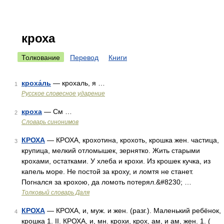
кроха
Толкование
Перевод
Книги
кроха́ль
— крохаль, я …
1
Русское словесное ударение
кроха
— См …
2
Словарь синонимов
КРОХА
— КРОХА, крохотина, крохоть, крошка жен. частица,
3
крупица, мелкий отломышек, зернятко. Жить старыми
крохами, остатками. У хлеба и крохи. Из крошек кучка, из
капель море. Не постой за кроху, и ломтя не станет.
Погнался за крохою, да ломоть потерял.&#8230; …
Толковый словарь Даля
КРОХА
— КРОХА, и, муж. и жен. (разг.). Маленький ребёнок,
4
крошка 1. II. КРОХА, и, мн. крохи, крох, ам, и ам, жен. 1. (