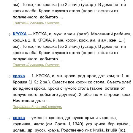
ам). То же, что крошка (во 2 знач.) (устар.). В доме нет ни
крохи хлеба. Крохи с чужого стола (перен.: остатки от
полученного, добытого …
Толковый словарь Ожегова
КРОХА
— КРОХА, и, муж. и жен. (разг.). Маленький ребёнок,
5
крошка 1. II. КРОХА, и, мн. крохи, крох, ам, и ам, жен. 1. (
ам). То же, что крошка (во 2 знач.) (устар.). В доме нет ни
крохи хлеба. Крохи с чужого стола (перен.: остатки от
полученного, добытого …
Толковый словарь Ожегова
кроха
— 1. КРОХА, и, мн. крохи, род. крох, дат. хам; ж. 1. =
6
Крошка (1.К.; 2 зн.). Смести все крохи со стола. Съесть хлеб
до единой крохи. Крохи с чужого стола (также: остатки от
полученного, добытого другими). 2. обычно мн.: крохи, крох.
Ничтожная доля …
Энциклопедический словарь
кроха
— уменьш. крошка, др. русск. кръхъть крошка,
7
крупинка , часто (см. Срезн. I, 1340), укр. криха, блр. крыха,
цслав., др. русск. кръха. Родственно лит. krušà, kriušà (ж.),